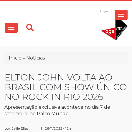
ESPECIAIS
Pular
para
Login
Registrar
o
MULTIMÍDIA
Main
conteúdo
principal
navigation
OPINIÃO
Trilha
Início
Notícias
de
navegação
ELTON JOHN VOLTA AO
BRASIL COM SHOW ÚNICO
NO ROCK IN RIO 2026
Apresentação exclusiva acontece no dia 7 de
setembro, no Palco Mundo
por
Jalile Elias
|
26/11/2025 - 12h