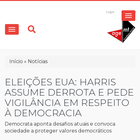
ESPECIAIS
Pular
para
Login
Registrar
o
MULTIMÍDIA
Main
conteúdo
principal
navigation
OPINIÃO
Trilha
Início
Notícias
de
navegação
ELEIÇÕES EUA: HARRIS
ASSUME DERROTA E PEDE
VIGILÂNCIA EM RESPEITO
À DEMOCRACIA
Democrata aponta desafios atuais e convoca
sociedade a proteger valores democráticos