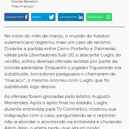
Nicolas Beneton
Theo Fratucci
compartilhe
tweet
compartilhe
WhatsApp
No início do mês de março, o mundo do futebol
sulamericano registrou mais um caso de racismo.
Durante a partida entre Cerro Porteño e Palmeiras,
válida pela Libertadores Sub-20, o atacante Luighi, do
verdão, sofreu diversas ofensas racistas por parte da
torcida adversária. Enquanto o jogador Figueiredo era
substituído, torcedores paraguaios o chamaram de
“macaco”, o mesmo ocorreu com Luighi, que foi
substituído logo depois.
As ofensas foram ignoradas pelo árbitro Augusto
Menendes. Após o apito final no estádio, Luighi,
durante entrevista para TV Conmebol, mostrou sua
indignação com o caso, perguntando se o repórter
não ia abordar o acontecido na entrevista e chorando.
Além disso, o atleta pediu que algum órgão