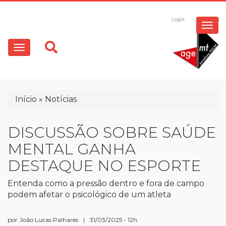
ESPECIAIS
Pular
para
Login
Registrar
o
MULTIMÍDIA
Main
conteúdo
principal
navigation
OPINIÃO
Trilha
Início
Notícias
de
navegação
DISCUSSÃO SOBRE SAÚDE
MENTAL GANHA
DESTAQUE NO ESPORTE
Entenda como a pressão dentro e fora de campo
podem afetar o psicológico de um atleta
por
João Lucas Palhares
|
31/03/2025 - 12h