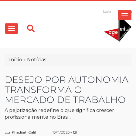
ESPECIAIS
Pular
para
Login
Registrar
o
MULTIMÍDIA
Main
conteúdo
principal
navigation
OPINIÃO
Trilha
Início
Notícias
de
navegação
DESEJO POR AUTONOMIA
TRANSFORMA O
MERCADO DE TRABALHO
A pejotização redefine o que significa crescer
profissionalmente no Brasil.
por
Khadijah Calil
|
13/11/2025 - 12h