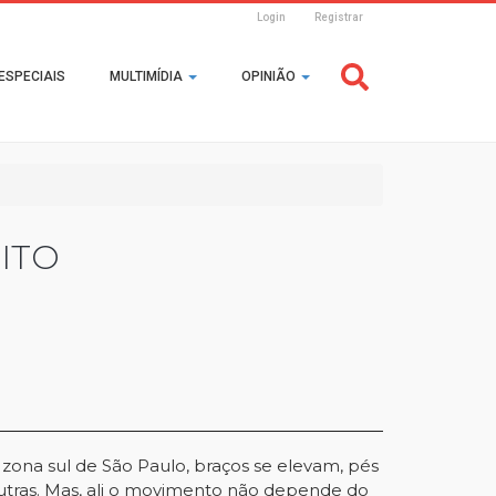
Login
Registrar
Header
ESPECIAIS
MULTIMÍDIA
OPINIÃO
Login
ITO
zona sul de São Paulo, braços se elevam, pés
utras. Mas, ali o movimento não depende do