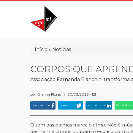
Pular
para
o
conteúdo
principal
Trilha
Início
Notícias
de
navegação
CORPOS QUE APREND
Associação Fernanda Bianchini transforma 
por
Gianna Flores
|
30/03/2026 - 12h
compartilhe
tweet
compartilhe
WhatsApp
O som das palmas marca o ritmo. Não é música
deslizam e corpos ocupam o espaço com preci