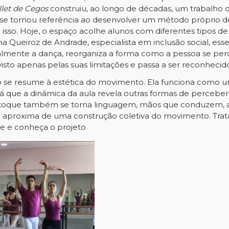
llet de Cegos
construiu, ao longo de décadas, um trabalho qu
ção se tornou referência ao desenvolver um método próprio
r a isso. Hoje, o espaço acolhe alunos com diferentes tipos d
ina Queiroz de Andrade, especialista em inclusão social, ess
cialmente a dança, reorganiza a forma como a pessoa se 
visto apenas pelas suas limitações e passa a ser reconhecid
 não se resume à estética do movimento. Ela funciona como 
á que a dinâmica da aula revela outras formas de perceber
 toque também se torna linguagem, mãos que conduzem, a
 se aproxima de uma construção coletiva do movimento. Tr
ue e conheça o projeto