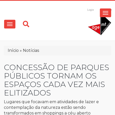
ESPECIAIS
Pular
para
Login
Registrar
o
MULTIMÍDIA
Main
conteúdo
principal
navigation
OPINIÃO
Trilha
Início
Notícias
de
navegação
CONCESSÃO DE PARQUES
PÚBLICOS TORNAM OS
ESPAÇOS CADA VEZ MAIS
ELITIZADOS
Lugares que focavam em atividades de lazer e
contemplação da natureza estão sendo
transformados em shoppings a céu aberto