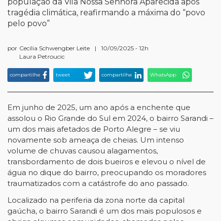
população da Vila Nossa Senhora Aparecida após
tragédia climática, reafirmando a máxima do “povo
pelo povo”
por
Cecília Schwengber Leite
|
10/09/2025 - 12h
Laura Petroucic
compartilhe
tweet
compartilhe
WhatsApp
Em junho de 2025, um ano após a enchente que
assolou o Rio Grande do Sul em 2024, o bairro Sarandi –
um dos mais afetados de Porto Alegre – se viu
novamente sob ameaça de cheias. Um intenso
volume de chuvas causou alagamentos,
transbordamento de dois bueiros e elevou o nível de
água no dique do bairro, preocupando os moradores
traumatizados com a catástrofe do ano passado.
Localizado na periferia da zona norte da capital
gaúcha, o bairro Sarandi é um dos mais populosos e