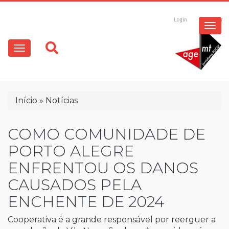
ESPECIAIS
Pular
para
Login
Registrar
o
MULTIMÍDIA
Main
conteúdo
principal
navigation
OPINIÃO
Trilha
Início
Notícias
de
navegação
COMO COMUNIDADE DE
PORTO ALEGRE
ENFRENTOU OS DANOS
CAUSADOS PELA
ENCHENTE DE 2024
Cooperativa é a grande responsável por reerguer a