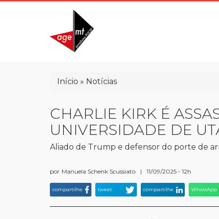
Pular
para
o
conteúdo
principal
Trilha
Início
Notícias
de
navegação
CHARLIE KIRK É ASS
UNIVERSIDADE DE U
Aliado de Trump e defensor do porte de ar
por
Manuela Schenk Scussiato
|
11/09/2025 - 12h
compartilhe
tweet
compartilhe
WhatsApp