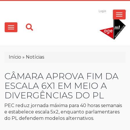
ESPECIAIS
Pular
para
Login
Registrar
o
MULTIMÍDIA
Main
conteúdo
principal
navigation
OPINIÃO
Trilha
Início
Notícias
de
navegação
CÂMARA APROVA FIM DA
ESCALA 6X1 EM MEIO A
DIVERGÊNCIAS DO PL
PEC reduz jornada máxima para 40 horas semanais
e estabelece escala 5x2, enquanto parlamentares
do PL defendem modelos alternativos.