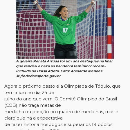
A goleira Renata Arruda foi um dos destaques na final
que rendeu o hexa ao handebol feminino: recém-
incluída no Bolsa Atleta. Foto: Abelardo Mendes
Jr./rededoesporte.gov.br
Agora o próximo passo é a Olimpíada de Tóquio, que
tem início no dia 24 de
julho do ano que vem. O Comitê Olímpico do Brasil
(COB) não traça metas de
medalha ou posição no quadro de medalhas, mas é
claro que há a expectativa
de fazer história nos Jogos e superar os 19 pódios