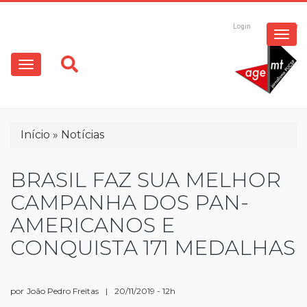
ESPECIAIS
Pular
para
Login
Registrar
o
MULTIMÍDIA
Main
conteúdo
principal
navigation
OPINIÃO
Trilha
Início
Notícias
de
navegação
BRASIL FAZ SUA MELHOR
CAMPANHA DOS PAN-
AMERICANOS E
CONQUISTA 171 MEDALHAS
por
João Pedro Freitas
|
20/11/2019 - 12h