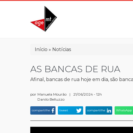
Pular
para
o
conteúdo
principal
Trilha
Início
Notícias
de
navegação
AS BANCAS DE RUA
Afinal, bancas de rua hoje em dia, são banc
por
Manuela Mourão
|
21/06/2024 - 12h
Danilo Belluzzo
compartilhe
tweet
compartilhe
WhatsApp