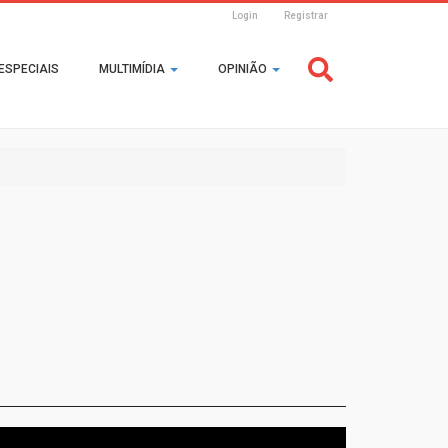
Login
Registrar
Header
ESPECIAIS
MULTIMÍDIA
OPINIÃO
Login