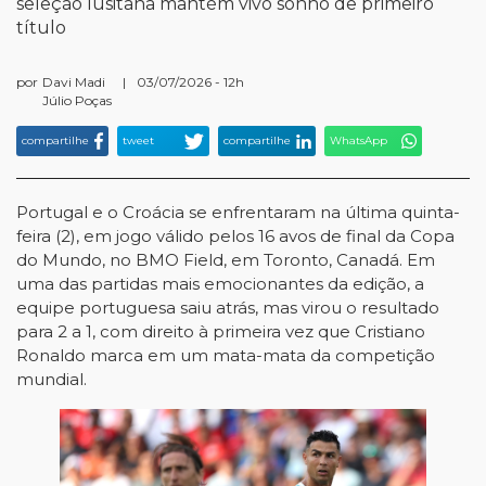
seleção lusitana mantém vivo sonho de primeiro
título
por
Davi Madi
|
03/07/2026 - 12h
Júlio Poças
compartilhe
tweet
compartilhe
WhatsApp
Portugal e o Croácia se enfrentaram na última quinta-
feira (2), em jogo válido pelos 16 avos de final da Copa
do Mundo, no BMO Field, em Toronto, Canadá. Em
uma das partidas mais emocionantes da edição, a
equipe portuguesa saiu atrás, mas virou o resultado
para 2 a 1, com direito à primeira vez que Cristiano
Ronaldo marca em um mata-mata da competição
mundial.