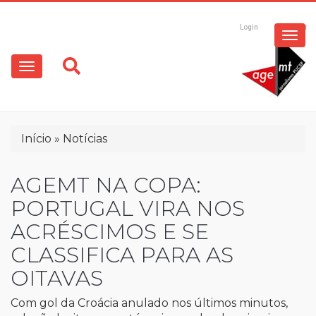
ESPECIAIS
Pular
para
Login
Registrar
o
MULTIMÍDIA
Main
conteúdo
principal
navigation
OPINIÃO
Trilha
Início
Notícias
de
navegação
AGEMT NA COPA:
PORTUGAL VIRA NOS
ACRÉSCIMOS E SE
CLASSIFICA PARA AS
OITAVAS
Com gol da Croácia anulado nos últimos minutos,