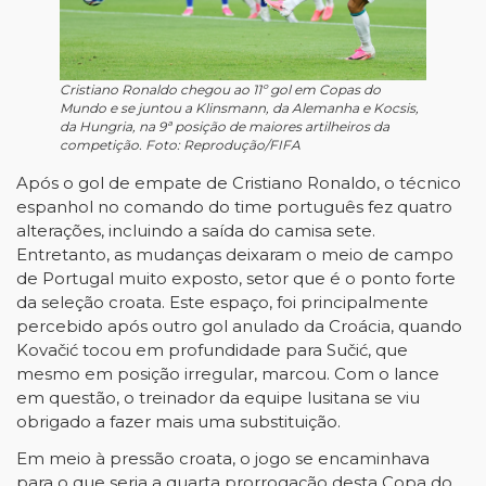
Cristiano Ronaldo chegou ao 11º gol em Copas do
Mundo e se juntou a Klinsmann, da Alemanha e Kocsis,
da Hungria, na 9ª posição de maiores artilheiros da
competição. Foto: Reprodução/FIFA
Após o gol de empate de Cristiano Ronaldo, o técnico
espanhol no comando do time português fez quatro
alterações, incluindo a saída do camisa sete.
Entretanto, as mudanças deixaram o meio de campo
de Portugal muito exposto, setor que é o ponto forte
da seleção croata. Este espaço, foi principalmente
percebido após outro gol anulado da Croácia, quando
Kovačić tocou em profundidade para Sučić, que
mesmo em posição irregular, marcou. Com o lance
em questão, o treinador da equipe lusitana se viu
obrigado a fazer mais uma substituição.
Em meio à pressão croata, o jogo se encaminhava
para o que seria a quarta prorrogação desta Copa do