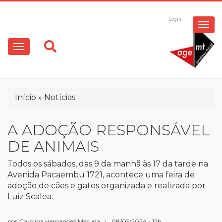
ESPECIAIS
Pular
para
Login
Registrar
o
MULTIMÍDIA
Main
conteúdo
principal
navigation
OPINIÃO
Trilha
Início
Notícias
de
navegação
A ADOÇÃO RESPONSÁVEL
DE ANIMAIS
Todos os sábados, das 9 da manhã às 17 da tarde na
Avenida Pacaembu 1721, acontece uma feira de
adoção de cães e gatos organizada e realizada por
Luiz Scalea.
por
Carolina Hernandez Masuda
|
08/05/2024 - 12h