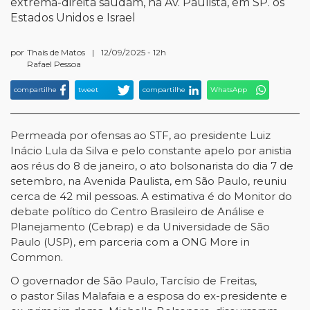
extrema-direita saúdam, na Av. Paulista, em SP. os
Estados Unidos e Israel
por
Thaís de Matos
|
12/09/2025 - 12h
Rafael Pessoa
compartilhe
tweet
compartilhe
WhatsApp
Permeada por ofensas ao STF, ao presidente Luiz
Inácio Lula da Silva e pelo constante apelo por anistia
aos réus do 8 de janeiro, o ato bolsonarista do dia 7 de
setembro, na Avenida Paulista, em São Paulo, reuniu
cerca de 42 mil pessoas. A estimativa é do Monitor do
debate político do Centro Brasileiro de Análise e
Planejamento (Cebrap) e da Universidade de São
Paulo (USP), em parceria com a ONG More in
Common.
O governador de São Paulo, Tarcísio de Freitas,
o pastor Silas Malafaia e a esposa do ex-presidente e