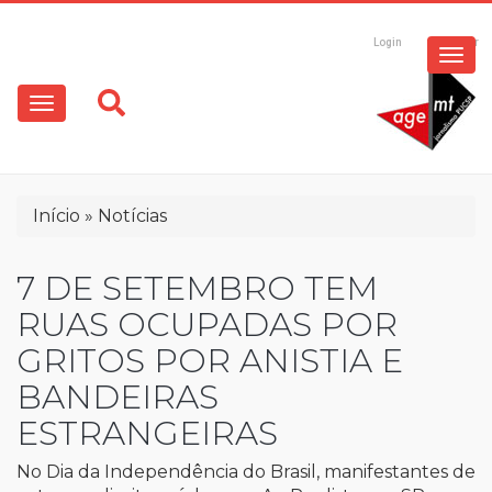
ESPECIAIS
Pular
para
Login
Registrar
o
MULTIMÍDIA
Main
conteúdo
principal
navigation
OPINIÃO
Trilha
Início
Notícias
de
navegação
7 DE SETEMBRO TEM
RUAS OCUPADAS POR
GRITOS POR ANISTIA E
BANDEIRAS
ESTRANGEIRAS
No Dia da Independência do Brasil, manifestantes de